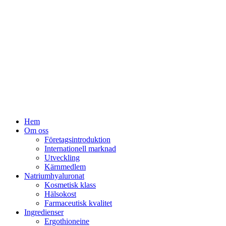
Hem
Om oss
Företagsintroduktion
Internationell marknad
Utveckling
Kärnmedlem
Natriumhyaluronat
Kosmetisk klass
Hälsokost
Farmaceutisk kvalitet
Ingredienser
Ergothioneine