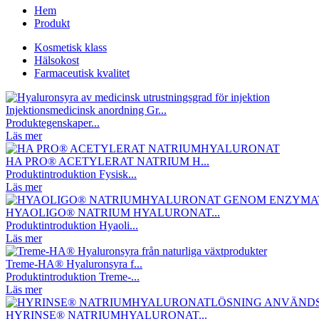
Hem
Produkt
Kosmetisk klass
Hälsokost
Farmaceutisk kvalitet
Injektionsmedicinsk anordning Gr...
Produktegenskaper...
Läs mer
HA PRO® ACETYLERAT NATRIUM H...
Produktintroduktion Fysisk...
Läs mer
HYAOLIGO® NATRIUM HYALURONAT...
Produktintroduktion Hyaoli...
Läs mer
Treme-HA® Hyaluronsyra f...
Produktintroduktion Treme-...
Läs mer
HYRINSE® NATRIUMHYALURONAT...