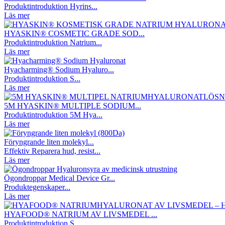
Produktintroduktion Hyrins...
Läs mer
HYASKIN® COSMETIC GRADE SOD...
Produktintroduktion Natrium...
Läs mer
Hyacharming® Sodium Hyaluro...
Produktintroduktion S...
Läs mer
5M HYASKIN® MULTIPLE SODIUM...
Produktintroduktion 5M Hya...
Läs mer
Föryngrande liten molekyl...
Effektiv Reparera hud, resist...
Läs mer
Ögondroppar Medical Device Gr...
Produktegenskaper...
Läs mer
HYAFOOD® NATRIUM AV LIVSMEDEL ...
Produktintroduktion S...