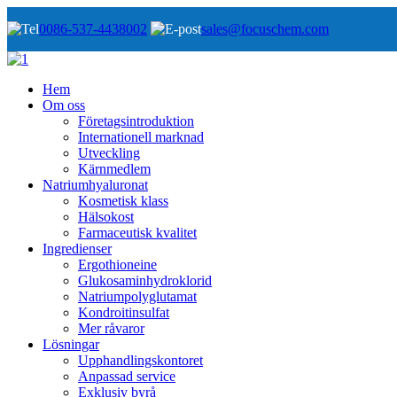
0086-537-4438002
sales@focuschem.com
Hem
Om oss
Företagsintroduktion
Internationell marknad
Utveckling
Kärnmedlem
Natriumhyaluronat
Kosmetisk klass
Hälsokost
Farmaceutisk kvalitet
Ingredienser
Ergothioneine
Glukosaminhydroklorid
Natriumpolyglutamat
Kondroitinsulfat
Mer råvaror
Lösningar
Upphandlingskontoret
Anpassad service
Exklusiv byrå