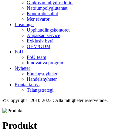
Glukosaminhydroklorid
Natriumpolyglutamat
Kondroitinsulfat
Mer råvaror
Lösningar
Upphandlingskontoret
Anpassad service
Exklusiv byrå
OEM/ODM
FoU
FoU-team
Innovativa program
Nyheter
Företagsnyheter
Handelsnyheter
Kontakta oss
Talangstrategi
© Copyright - 2010-2023 : Alla rättigheter reserverade.
Produkt